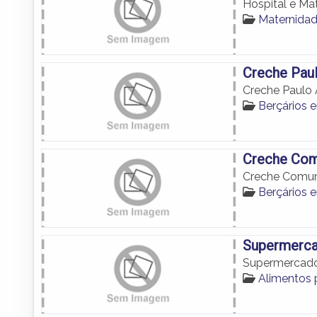
Hospital e Ma
Maternida
Creche Paul
Creche Paulo 
Berçários 
Creche Comu
Creche Comuni
Berçários 
Supermerc
Supermercad
Alimentos 