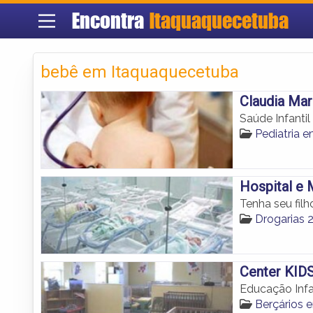
Encontra
Itaquaquecetuba
bebê em Itaquaquecetuba
Claudia Mari
Saúde Infanti
Pediatria 
Hospital e 
Tenha seu fil
Drogarias 
Center KID
Educação Infa
Berçários 