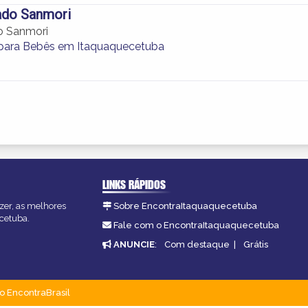
do Sanmori
 Sanmori
para Bebês em Itaquaquecetuba
LINKS RÁPIDOS
zer, as melhores
Sobre EncontraItaquaquecetuba
ecetuba.
Fale com o EncontraItaquaquecetuba
ANUNCIE
:
Com destaque
|
Grátis
o EncontraBrasil