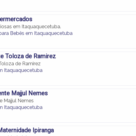
ermercados
ciosas em Itaquaquecetuba.
para Bebês em Itaquaquecetuba
te Toloza de Ramirez
Toloza de Ramirez
em Itaquaquecetuba
ente Majjul Nemes
e Majjul Nemes
em Itaquaquecetuba
Maternidade Ipiranga