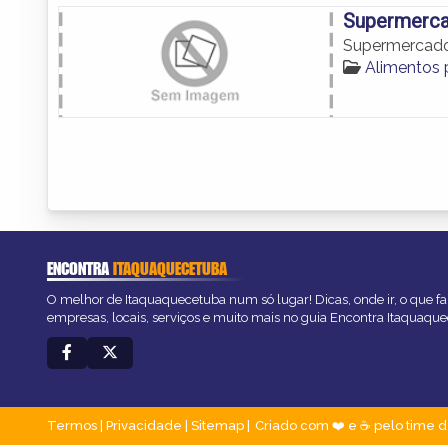
Supermerca
Supermercado
Alimentos 
ENCONTRA
ITAQUAQUECETUBA
O melhor de Itaquaquecetuba num só lugar! Dicas, onde ir, o que fa
empresas, locais, serviços e muito mais no guia Encontra Itaquaqu
Termos
|
Privacidade
|
Sitemap
Criado com ❤️ e ☕ pelo time d