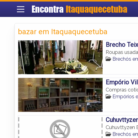
Encontra
Itaquaquecetuba
bazar em Itaquaquecetuba
Brecho Teix
Roupas usada
Brechós e
Empório Vi
Compras cotid
Empórios 
Cuhuvttyze
Cuhuvttyzen 
Brechós e