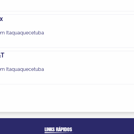
x
em Itaquaquecetuba
&T
em Itaquaquecetuba
LINKS RÁPIDOS