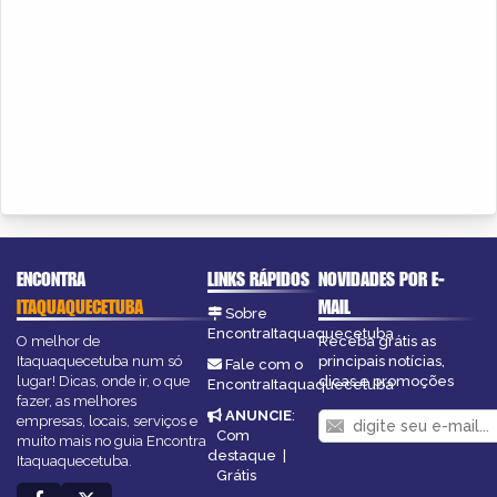
ENCONTRA
LINKS RÁPIDOS
NOVIDADES POR E-
ITAQUAQUECETUBA
MAIL
Sobre
EncontraItaquaquecetuba
O melhor de
Receba grátis as
Itaquaquecetuba num só
principais notícias,
Fale com o
lugar! Dicas, onde ir, o que
dicas e promoções
EncontraItaquaquecetuba
fazer, as melhores
ANUNCIE
:
empresas, locais, serviços e
Com
muito mais no guia Encontra
destaque
|
Itaquaquecetuba.
Grátis