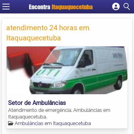
Encontra
Itaquaquecetuba
Cadastrar empresa
Fazer login
atendimento 24 horas em
Criar conta
Itaquaquecetuba
Setor de Ambulâncias
Atendimento de emergência. Ambulâncias em
Itaquaquecetuba.
Ambulâncias em Itaquaquecetuba