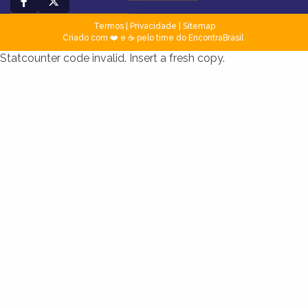
Termos
|
Privacidade
|
Sitemap
Criado com ❤️ e ☕ pelo time do EncontraBrasil
Statcounter code invalid. Insert a fresh copy.