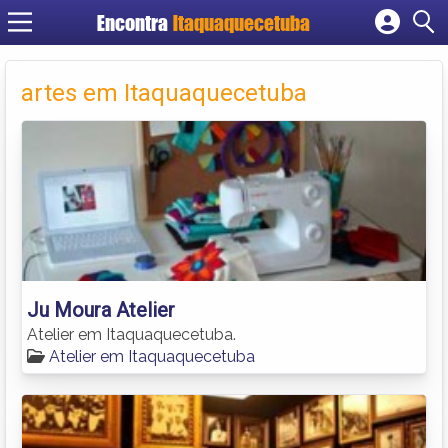
Encontra
Itaquaquecetuba
Cadastrar empresa
Fazer login
artes em Itaquaquecetuba
Criar conta
Ju Moura Atelier
Atelier em Itaquaquecetuba.
Atelier em Itaquaquecetuba