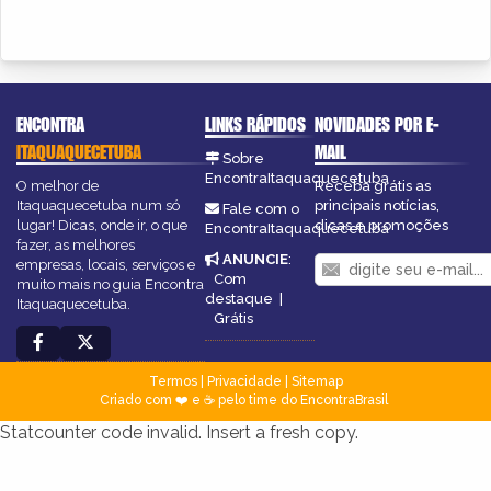
ENCONTRA
LINKS RÁPIDOS
NOVIDADES POR E-
ITAQUAQUECETUBA
MAIL
Sobre
EncontraItaquaquecetuba
O melhor de
Receba grátis as
Itaquaquecetuba num só
principais notícias,
Fale com o
lugar! Dicas, onde ir, o que
dicas e promoções
EncontraItaquaquecetuba
fazer, as melhores
ANUNCIE
:
empresas, locais, serviços e
Com
muito mais no guia Encontra
destaque
|
Itaquaquecetuba.
Grátis
Termos
|
Privacidade
|
Sitemap
Criado com ❤️ e ☕ pelo time do EncontraBrasil
Statcounter code invalid. Insert a fresh copy.