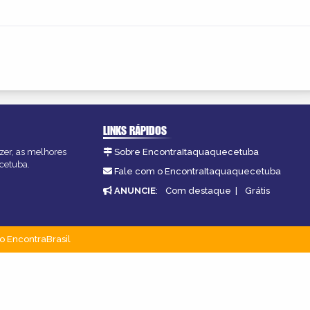
LINKS RÁPIDOS
zer, as melhores
Sobre EncontraItaquaquecetuba
ecetuba.
Fale com o EncontraItaquaquecetuba
ANUNCIE
:
Com destaque
|
Grátis
o EncontraBrasil