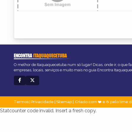
ENCONTRA
ITAQUAQUECETUBA
O melhor de Itaquaquecetuba num só lugar! Dicas, onde ir, o que fa
empresas, locais, serviços e muito mais no guia Encontra Itaquaqu
Termos
|
Privacidade
|
Sitemap
Criado com ❤️ e ☕ pelo time d
Statcounter code invalid. Insert a fresh copy.