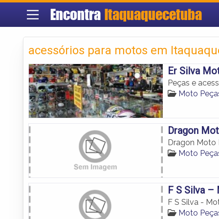
Encontra
Itaquaquecetuba
acessórios para motos em Itaquaq
Er Silva Mo
Peças e aces
Moto Peça
Dragon Mot
Dragon Moto 
Moto Peça
F S Silva –
F S Silva - Mo
Moto Peça