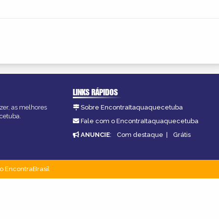
LINKS RÁPIDOS
zer, as melhores
Sobre EncontraItaquaquecetuba
ecetuba.
Fale com o EncontraItaquaquecetuba
ANUNCIE
:
Com destaque
|
Grátis
o EncontraBrasil