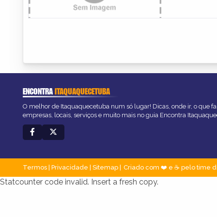
ENCONTRA
ITAQUAQUECETUBA
O melhor de Itaquaquecetuba num só lugar! Dicas, onde ir, o que fa
empresas, locais, serviços e muito mais no guia Encontra Itaquaqu
Termos
|
Privacidade
|
Sitemap
Criado com ❤️ e ☕ pelo time d
Statcounter code invalid. Insert a fresh copy.